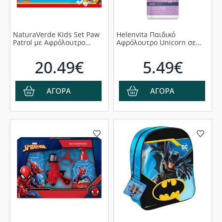
NaturaVerde Kids Set Paw
Helenvita Παιδικό
Patrol με Αφρόλουτρο
Αφρόλουτρο Unicorn σε
250ml & Απαλό Σαμπουάν
Μορφή Gel, 500ml
250ml & Βραχιό΄λι, 1σετ
20.49€
5.49€
ΑΓΟΡΑ
ΑΓΟΡΑ