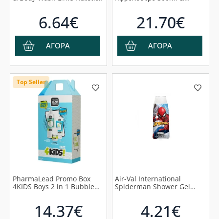
Αφρόλουτρο & Σαμπουάν 2
Παιδικό Σαμπουάν 300ml &
σε 1 με Άρωμα Δροσερό
Δώρο Hippo Λούτρινο
6.64€
21.70€
Μοσχολέμονο, 150ml
ΑΓΟΡΑ
ΑΓΟΡΑ
Top Seller
PharmaLead Promo Box
Air-Val International
4KIDS Boys 2 in 1 Bubble
Spiderman Shower Gel
Fun Σαμπουάν &
Παιδικό Αφρόλουτρο,
Αφρόλουτρο 500ml & Be
300ml
14.37€
4.21€
Cool Styling Gel, 150ml &
Hurry Up Αποσμητικό Roll-