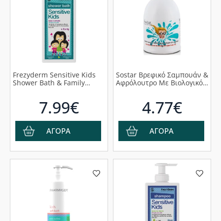
Frezyderm Sensitive Kids
Sostar Βρεφικό Σαμπουάν &
Shower Bath & Family
Αφρόλουτρο Με Βιολογικό
Παιδικό Αφρόλουτρο για
Γάλα Γαϊδούρας, 500ml
όλη την Οικογένεια, 200ml
7.99€
4.77€
ΑΓΟΡΑ
ΑΓΟΡΑ