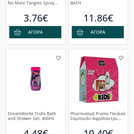
No More Tangles Spray
BATH
200ml
3.76€
11.86€
ΑΓΟΡΑ
ΑΓΟΡΑ
DreamWorks Trolls Bath
Pharmalead Promo Παιδικό
and Shower Gel, 400ml
Σαμπουάν-Αφρόλουτρο,
100ml & Απαλή Κρέμα-Τζελ
Προσώπου, 50ml
4.48€
10.40€