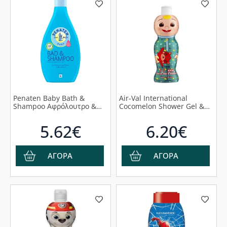
Penaten Baby Bath &
Air-Val International
Shampoo Αφρόλουτρο &
Cocomelon Shower Gel &
Σαμπουάν για το Βρεφικό
Shampoo 2 In 1 Παιδικό
Δέρμα, 400ml
Αφρόλουτρο & Σαμπουάν 2
5.62€
6.20€
σε 1, 400ml
ΑΓΟΡΑ
ΑΓΟΡΑ