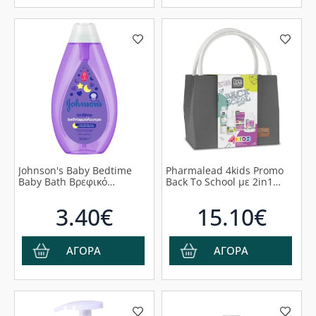
Johnson's Baby Bedtime
Pharmalead 4kids Promo
Baby Bath Βρεφικό
Back To School με 2in1
Αφρόλουτρο Για Χαλάρωση
Bubble Fun Αφρόλουτρο &
500ml
Σαμπουάν 100ml & Hurry
3.40€
15.10€
Up Roll On Αποσμητικό,
50ml & Multivitamin
Complex, 60gummies
ΑΓΟΡΑ
ΑΓΟΡΑ