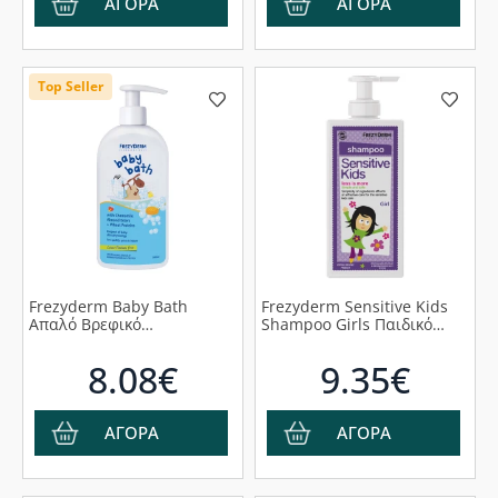
ΑΓΟΡΑ
ΑΓΟΡΑ
Top Seller
Frezyderm Baby Bath
Frezyderm Sensitive Kids
Απαλό Βρεφικό
Shampoo Girls Παιδικό
Αφρόλουτρο, Χωρίς
Σαμπουάν για Κορίτσια,
Χρωστικές & Parabens,
200ml
8.08€
9.35€
300ml
ΑΓΟΡΑ
ΑΓΟΡΑ