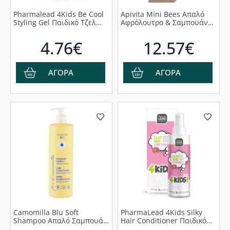
Pharmalead 4Kids Be Cool
Apivita Mini Bees Απαλό
Styling Gel Παιδικό Τζελ
Αφρόλουτρο & Σαμπουάν
Χτενίσματος για Δυνατό
για Παιδιά με Καλέντουλα
Κράτημα, 100ml
& Μέλι, 500ml
4.76€
12.57€
ΑΓΟΡΑ
ΑΓΟΡΑ
Camomilla Blu Soft
PharmaLead 4Kids Silky
Shampoo Απαλό Σαμπουάν,
Hair Conditioner Παιδικό
500ml
Σπρέι Για Εύκολο Χτένισμα,