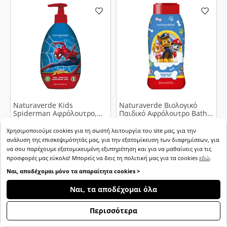
Naturaverde Kids
Naturaverde Βιολογικό
Spiderman Αφρόλουτρο,
Παιδικό Αφρόλουτρο Bath
500ml
με Βρώμη σε Μορφή
Αφρού, 250ml
Χρησιμοποιούμε cookies για τη σωστή λειτουργία του site μας, για την
9.20€
5.92€
ανάλυση της επισκεψιμότητάς μας, για την εξατομίκευση των διαφημίσεων, για
να σου παρέχουμε εξατομικευμένη εξυπηρέτηση και για να μαθαίνεις για τις
προσφορές μας εύκολα! Μπορείς να δεις τη πολιτική μας για τα cookies
εδώ
.
ΑΓΟΡΑ
ΑΓΟΡΑ
Ναι, αποδέχομαι μόνο τα απαραίτητα cookies >
ΦΊΛΤΡΑ
Ναι, τα αποδέχομαι όλα
Περισσότερα
1
2
3
4