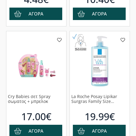
ΑΓΟΡΑ
ΑΓΟΡΑ
Cry Babies σετ Spray
La Roche Posay Lipikar
σωματος + μπρελοκ
Surgras Family Size
Καθαρισμός Σώματος για
το Ξηρό Δέρμα Δώρο 300ml
17.00€
19.99€
Επιπλέον Προϊόν, 750ml
ΑΓΟΡΑ
ΑΓΟΡΑ