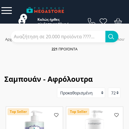
Καλώς ήρθες
σύνδεση
εγγραφή
Κάνε
ή
Αρχική
/
Μαμά & Παιδί
/
Φροντίδα Παιδιού
/
Σαμπουάν - Αφρόλουτρ
221
ΠΡΟΪΌΝΤΑ
Σαμπουάν - Αφρόλουτρα
Top Seller
Top Seller