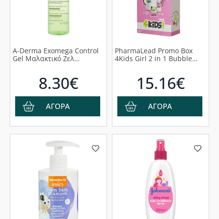
A-Derma Exomega Control
PharmaLead Promo Box
Gel Μαλακτικό Ζελ
4Kids Girl 2 in 1 Bubble
Καθαρισμού 2 σε 1 Κατά
Fun, 500ml & Silky Hair
του Αισθήματος Κνησμού,
Conditioner, 150ml & Hurry
8.30€
15.16€
200ml
Up Roll-On, 50ml
ΑΓΟΡΑ
ΑΓΟΡΑ