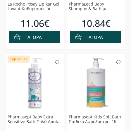
La Roche Posay Lipikar Gel
PharmaLead Baby
Lavant Καθαρισμός με
Shampoo & Bath με
Καταπραϋντική Δράση, 400
Πρωτεΐνες Γάλακτος &
ml
Εκχυλίσματα Φασκόμηλου
11.06€
10.84€
& Χαμομηλιού, 1000ml
ΑΓΟΡΑ
ΑΓΟΡΑ
Top Seller
Pharmasept Baby Extra
Pharmasept Kids Soft Bath
Sensitive Bath Πολύ Απαλό
Παιδικό Αφρόλουτρο, 1lt
Βρεφικό Αφρόλουτρο για
Σώμα & Μαλλιά για Χρήση