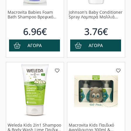
Macrovita Babies Foam
Johnson's Baby Conditioner
Bath Shampoo Βρεφικό
Spray Λαμπερά Μαλλιά
Αφρόλουτρο - Σαμπουάν 2
200ml
σε 1 με Βρώμη & Μέλι,
6.96€
3.76€
300ml
ΑΓΟΡΑ
ΑΓΟΡΑ
Weleda Kids 2in1 Shampoo
Macrovita Kids Παιδικό
& Body Wash Lime Παιδικό
Aφρόλουτρο 300ml &