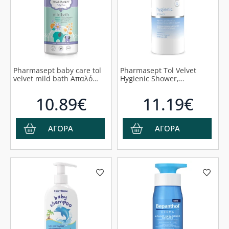
Pharmasept baby care tol
Pharmasept Tol Velvet
velvet mild bath Απαλό
Hygienic Shower,
παιδικό Αφρόλουτρο για
Αφρόλουτρο για Σώμα,
Σώμα και Μαλλιά - Ιδανικό
Πρόσωπο & Ευαίσθητη
10.89€
11.19€
για βρέφη από τον 3ο
Περιοχή, 1000ml
μήνα, 1000ml
ΑΓΟΡΑ
ΑΓΟΡΑ