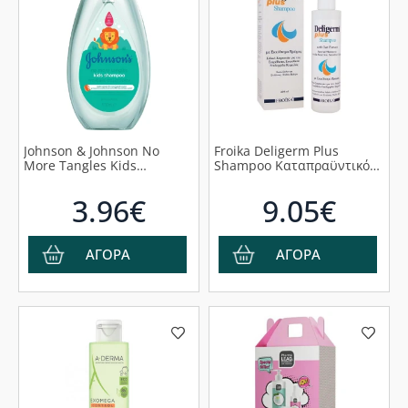
Johnson & Johnson No
Froika Deligerm Plus
More Tangles Kids
Shampoo Καταπραϋντικό
Shampoo 500ml
Σαμπουάν Βρώμης, 200ml
3.96€
9.05€
ΑΓΟΡΑ
ΑΓΟΡΑ