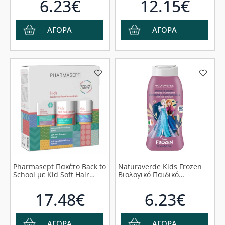
6.23€
12.15€
ΑΓΟΡΑ
ΑΓΟΡΑ
Pharmasept Πακέτο Back to
Naturaverde Kids Frozen
School με Kid Soft Hair
Βιολογικό Παιδικό
Shampoo Παιδικό
Conditioner & Σαμπουάν σε
Σαμπουάν 400ml, X-Lice
Μορφή Gel, 250ml
17.48€
6.23€
Protective Lotion
Αντιφθειρική Λοσιόν, 100ml
& Kids Extra Mild Deo Roll-
On Αποσμητικό για Παιδιά,
ΑΓΟΡΑ
ΑΓΟΡΑ