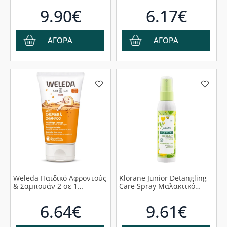
150ml
9.90€
6.17€
ΑΓΟΡΑ
ΑΓΟΡΑ
Weleda Παιδικό Αφροντούς
Klorane Junior Detangling
& Σαμπουάν 2 σε 1
Care Spray Μαλακτικό
Φρουτώδες Πορτοκάλι,
Σπρέι Μαλλιών με Μέλι
150ml
Ακακίας, 125ml
6.64€
9.61€