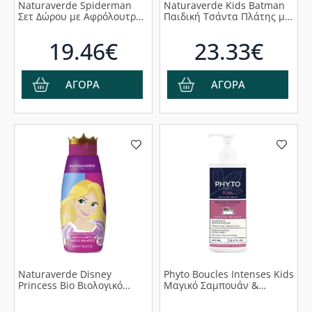
Naturaverde Spiderman
Naturaverde Kids Batman
Σετ Δώρου με Αφρόλουτρο
Παιδική Τσάντα Πλάτης με
250ml, Κρεμοσάπουνο
Αφρόλουτρο 100ml &
250ml & Spining Propeller
Σαμπουάν 100ml, 1σετ
19.46€
23.33€
Gun, 1σετ
ΑΓΟΡΑ
ΑΓΟΡΑ
Naturaverde Disney
Phyto Boucles Intenses Kids
Princess Bio Βιολογικό
Μαγικό Σαμπουάν &
Παιδικό Σαμπουάν σε
Αφρόλουτρο, 400ml
Μορφή Κρέμας, 300ml