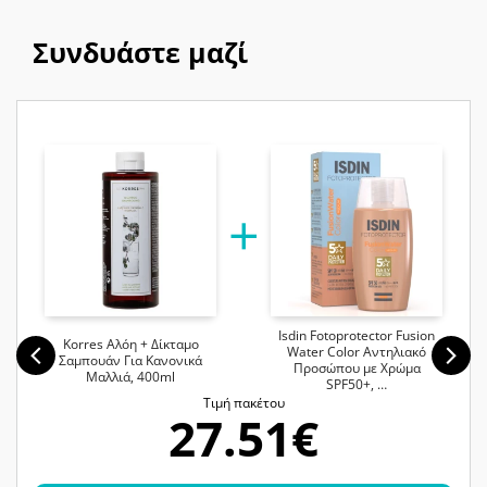
Συνδυάστε μαζί
Isdin Fotoprotector Fusion
Korres Αλόη + Δίκταμο
Water Color Αντηλιακό
Σαμπουάν Για Κανονικά
Προσώπου με Χρώμα
Μαλλιά, 400ml
SPF50+, …
Tιμή πακέτου
27.51€