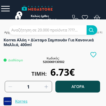
Καλώς ήρθες
σύνδεση
εγγραφή
Κάνε
ή
Αρχική
/
Εταιρίες
/
Korres
/
Korres Αλόη + Δίκταμο Σαμπουάν Για Καν
Korres Αλόη + Δίκταμο Σαμπουάν Για Κανονικά
Μαλλιά, 400ml
Κωδικός:
Διαθέσιμο
5203069130502
6.73€
ΤΙΜΉ:
ΑΓΟΡΑ
Korres