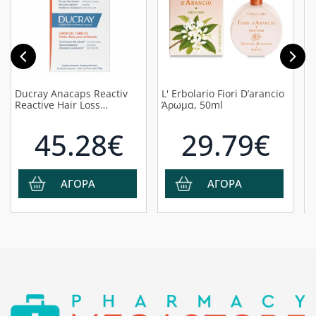
Ducray Anacaps Reactiv
L' Erbolario Fiori D’arancio
L
Reactive Hair Loss
Άρωμα, 50ml
σ
Συμπλήρωμα Διατροφής
Ε
για Διατήρηση
45.28€
29.79€
Φυσιολογικής Τριχοφυΐας
σε Περίπτωση
Αντιδραστικής
Τριχόπτωσης, 90κάψουλες
ΑΓΟΡΑ
ΑΓΟΡΑ